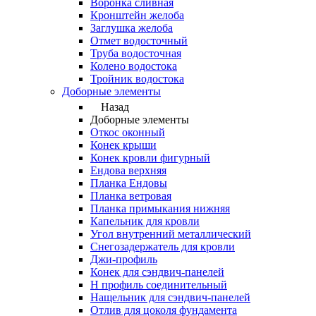
Воронка сливная
Кронштейн желоба
Заглушка желоба
Отмет водосточный
Труба водосточная
Колено водостока
Тройник водостока
Доборные элементы
Назад
Доборные элементы
Откос оконный
Конек крыши
Конек кровли фигурный
Ендова верхняя
Планка Ендовы
Планка ветровая
Планка примыкания нижняя
Капельник для кровли
Угол внутренний металлический
Снегозадержатель для кровли
Джи-профиль
Конек для сэндвич-панелей
Н профиль соединительный
Нащельник для сэндвич-панелей
Отлив для цоколя фундамента