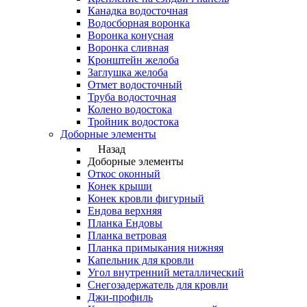
Канадка водосточная
Водосборная воронка
Воронка конусная
Воронка сливная
Кронштейн желоба
Заглушка желоба
Отмет водосточный
Труба водосточная
Колено водостока
Тройник водостока
Доборные элементы
Назад
Доборные элементы
Откос оконный
Конек крыши
Конек кровли фигурный
Ендова верхняя
Планка Ендовы
Планка ветровая
Планка примыкания нижняя
Капельник для кровли
Угол внутренний металлический
Снегозадержатель для кровли
Джи-профиль