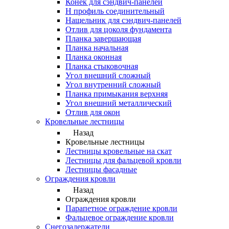
Конек для сэндвич-панелей
Н профиль соединительный
Нащельник для сэндвич-панелей
Отлив для цоколя фундамента
Планка завершающая
Планка начальная
Планка оконная
Планка стыковочная
Угол внешний сложный
Угол внутренний сложный
Планка примыкания верхняя
Угол внешний металлический
Отлив для окон
Кровельные лестницы
Назад
Кровельные лестницы
Лестницы кровельные на скат
Лестницы для фальцевой кровли
Лестницы фасадные
Ограждения кровли
Назад
Ограждения кровли
Парапетное ограждение кровли
Фальцевое ограждение кровли
Снегозадержатели