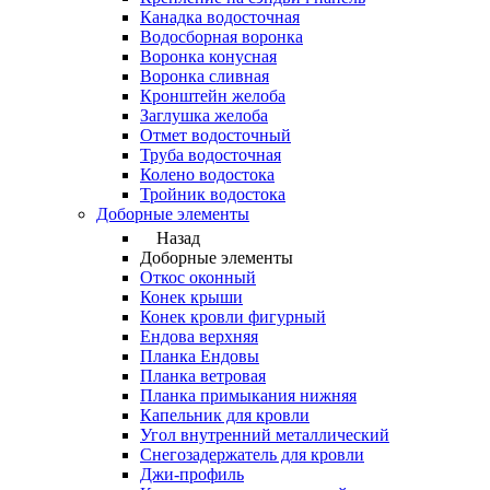
Канадка водосточная
Водосборная воронка
Воронка конусная
Воронка сливная
Кронштейн желоба
Заглушка желоба
Отмет водосточный
Труба водосточная
Колено водостока
Тройник водостока
Доборные элементы
Назад
Доборные элементы
Откос оконный
Конек крыши
Конек кровли фигурный
Ендова верхняя
Планка Ендовы
Планка ветровая
Планка примыкания нижняя
Капельник для кровли
Угол внутренний металлический
Снегозадержатель для кровли
Джи-профиль