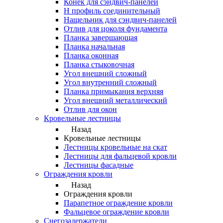
Конек для сэндвич-панелей
Н профиль соединительный
Нащельник для сэндвич-панелей
Отлив для цоколя фундамента
Планка завершающая
Планка начальная
Планка оконная
Планка стыковочная
Угол внешний сложный
Угол внутренний сложный
Планка примыкания верхняя
Угол внешний металлический
Отлив для окон
Кровельные лестницы
Назад
Кровельные лестницы
Лестницы кровельные на скат
Лестницы для фальцевой кровли
Лестницы фасадные
Ограждения кровли
Назад
Ограждения кровли
Парапетное ограждение кровли
Фальцевое ограждение кровли
Снегозадержатели