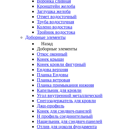
Воронка сливная
Кронштейн желоба
Заглушка желоба
Отмет водосточный
Труба водосточная
Колено водостока
Тройник водостока
Доборные элементы
Назад
Доборные элементы
Откос оконный
Конек крыши
Конек кровли фигурный
Ендова верхняя
Планка Ендовы
Планка ветровая
Планка примыкания нижняя
Капельник для кровли
Угол внутренний металлический
Снегозадержатель для кровли
Джи-профиль
Конек для сэндвич-панелей
Н профиль соединительный
Нащельник для сэндвич-панелей
Отлив для цоколя фундамента