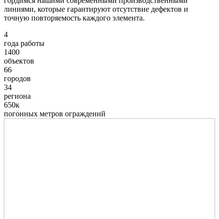
гордимся нашими современными производственными
линиями, которые гарантируют отсутствие дефектов и
точную повторяемость каждого элемента.
4
года работы
1400
объектов
66
городов
34
региона
650к
погонных метров ограждений