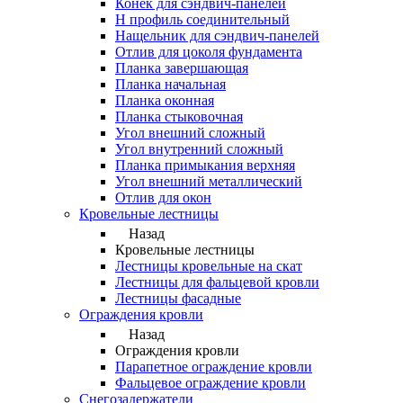
Конек для сэндвич-панелей
Н профиль соединительный
Нащельник для сэндвич-панелей
Отлив для цоколя фундамента
Планка завершающая
Планка начальная
Планка оконная
Планка стыковочная
Угол внешний сложный
Угол внутренний сложный
Планка примыкания верхняя
Угол внешний металлический
Отлив для окон
Кровельные лестницы
Назад
Кровельные лестницы
Лестницы кровельные на скат
Лестницы для фальцевой кровли
Лестницы фасадные
Ограждения кровли
Назад
Ограждения кровли
Парапетное ограждение кровли
Фальцевое ограждение кровли
Снегозадержатели