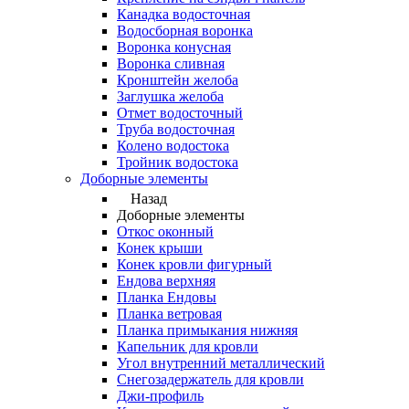
Канадка водосточная
Водосборная воронка
Воронка конусная
Воронка сливная
Кронштейн желоба
Заглушка желоба
Отмет водосточный
Труба водосточная
Колено водостока
Тройник водостока
Доборные элементы
Назад
Доборные элементы
Откос оконный
Конек крыши
Конек кровли фигурный
Ендова верхняя
Планка Ендовы
Планка ветровая
Планка примыкания нижняя
Капельник для кровли
Угол внутренний металлический
Снегозадержатель для кровли
Джи-профиль