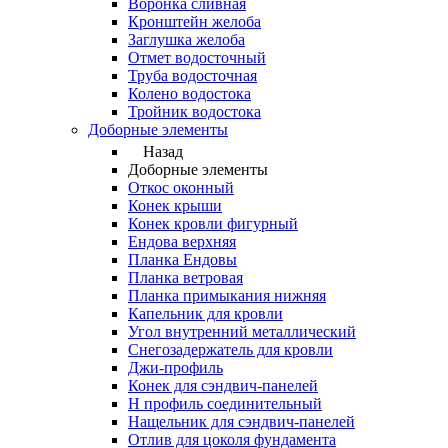
Воронка сливная
Кронштейн желоба
Заглушка желоба
Отмет водосточный
Труба водосточная
Колено водостока
Тройник водостока
Доборные элементы
Назад
Доборные элементы
Откос оконный
Конек крыши
Конек кровли фигурный
Ендова верхняя
Планка Ендовы
Планка ветровая
Планка примыкания нижняя
Капельник для кровли
Угол внутренний металлический
Снегозадержатель для кровли
Джи-профиль
Конек для сэндвич-панелей
Н профиль соединительный
Нащельник для сэндвич-панелей
Отлив для цоколя фундамента