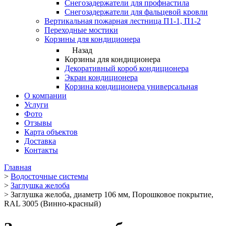
Снегозадержатели для профнастила
Снегозадержатели для фальцевой кровли
Вертикальная пожарная лестница П1-1, П1-2
Переходные мостики
Корзины для кондиционера
Назад
Корзины для кондиционера
Декоративный короб кондиционера
Экран кондиционера
Корзина кондиционера универсальная
О компании
Услуги
Фото
Отзывы
Карта объектов
Доставка
Контакты
Главная
>
Водосточные системы
>
Заглушка желоба
>
Заглушка желоба, диаметр 106 мм, Порошковое покрытие,
RAL 3005 (Винно-красный)