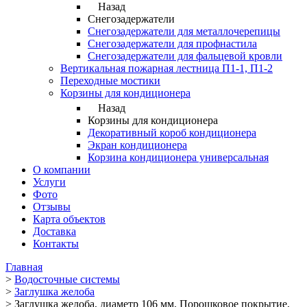
Назад
Снегозадержатели
Снегозадержатели для металлочерепицы
Снегозадержатели для профнастила
Снегозадержатели для фальцевой кровли
Вертикальная пожарная лестница П1-1, П1-2
Переходные мостики
Корзины для кондиционера
Назад
Корзины для кондиционера
Декоративный короб кондиционера
Экран кондиционера
Корзина кондиционера универсальная
О компании
Услуги
Фото
Отзывы
Карта объектов
Доставка
Контакты
Главная
>
Водосточные системы
>
Заглушка желоба
>
Заглушка желоба, диаметр 106 мм, Порошковое покрытие,