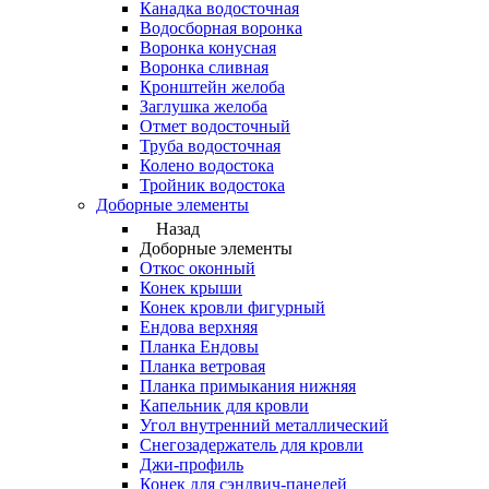
Канадка водосточная
Водосборная воронка
Воронка конусная
Воронка сливная
Кронштейн желоба
Заглушка желоба
Отмет водосточный
Труба водосточная
Колено водостока
Тройник водостока
Доборные элементы
Назад
Доборные элементы
Откос оконный
Конек крыши
Конек кровли фигурный
Ендова верхняя
Планка Ендовы
Планка ветровая
Планка примыкания нижняя
Капельник для кровли
Угол внутренний металлический
Снегозадержатель для кровли
Джи-профиль
Конек для сэндвич-панелей