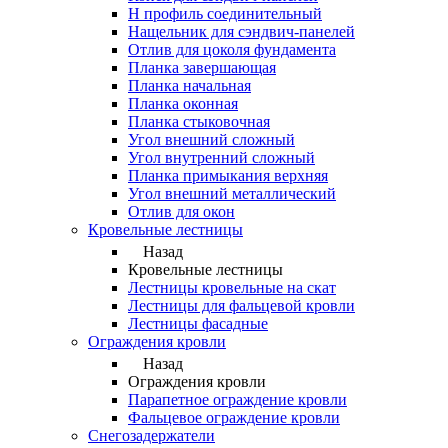
Н профиль соединительный
Нащельник для сэндвич-панелей
Отлив для цоколя фундамента
Планка завершающая
Планка начальная
Планка оконная
Планка стыковочная
Угол внешний сложный
Угол внутренний сложный
Планка примыкания верхняя
Угол внешний металлический
Отлив для окон
Кровельные лестницы
Назад
Кровельные лестницы
Лестницы кровельные на скат
Лестницы для фальцевой кровли
Лестницы фасадные
Ограждения кровли
Назад
Ограждения кровли
Парапетное ограждение кровли
Фальцевое ограждение кровли
Снегозадержатели