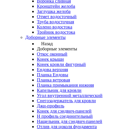
Воронка сливная
Кронштейн желоба
Заглушка желоба
Отмет водосточный
Труба водосточная
Колено водостока
Тройник водостока
Доборные элементы
Назад
Доборные элементы
Откос оконный
Конек крыши
Конек кровли фигурный
Ендова верхняя
Планка Ендовы
Планка ветровая
Планка примыкания нижняя
Капельник для кровли
Угол внутренний металлический
Снегозадержатель для кровли
Джи-профиль
Конек для сэндвич-панелей
Н профиль соединительный
Нащельник для сэндвич-панелей
Отлив для цоколя фундамента