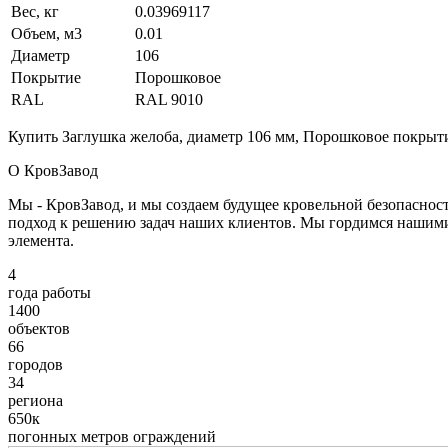
Вес, кг
0.03969117
Объем, м3
0.01
Диаметр
106
Покрытие
Порошковое
RAL
RAL 9010
Купить Заглушка желоба, диаметр 106 мм, Порошковое покрыти
О КровЗавод
Мы - КровЗавод, и мы создаем будущее кровельной безопаснос
подход к решению задач наших клиентов. Мы гордимся нашим
элемента.
4
года работы
1400
объектов
66
городов
34
региона
650к
погонных метров ограждений