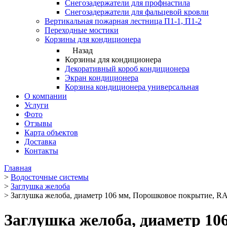
Снегозадержатели для профнастила
Снегозадержатели для фальцевой кровли
Вертикальная пожарная лестница П1-1, П1-2
Переходные мостики
Корзины для кондиционера
Назад
Корзины для кондиционера
Декоративный короб кондиционера
Экран кондиционера
Корзина кондиционера универсальная
О компании
Услуги
Фото
Отзывы
Карта объектов
Доставка
Контакты
Главная
>
Водосточные системы
>
Заглушка желоба
>
Заглушка желоба, диаметр 106 мм, Порошковое покрытие, RA
Заглушка желоба, диаметр 10