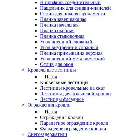
Н профиль соединительный
Нащельник для сэндвич-панелей
Отлив для цоколя фундамента
Планка завершающая
Планка начальная
Планка оконная
Планка стыковочная
Угол внешний сложный
Угол внутренний сложный
Планка примыкания верхняя
Угол внешний металлический
Отлив для окон
Кровельные лестницы
Назад
Кровельные лестницы
Лестницы кровельные на скат
Лестницы для фальцевой кровли
Лестницы фасадные
Ограждения кровли
Назад
Ограждения кровли
Парапетное ограждение кровли
Фальцевое ограждение кровли
Снегозадержатели