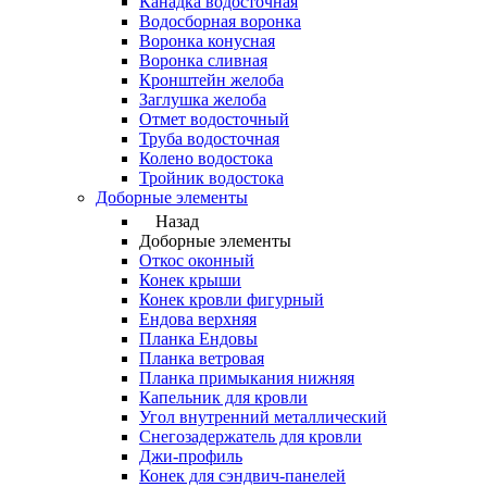
Канадка водосточная
Водосборная воронка
Воронка конусная
Воронка сливная
Кронштейн желоба
Заглушка желоба
Отмет водосточный
Труба водосточная
Колено водостока
Тройник водостока
Доборные элементы
Назад
Доборные элементы
Откос оконный
Конек крыши
Конек кровли фигурный
Ендова верхняя
Планка Ендовы
Планка ветровая
Планка примыкания нижняя
Капельник для кровли
Угол внутренний металлический
Снегозадержатель для кровли
Джи-профиль
Конек для сэндвич-панелей