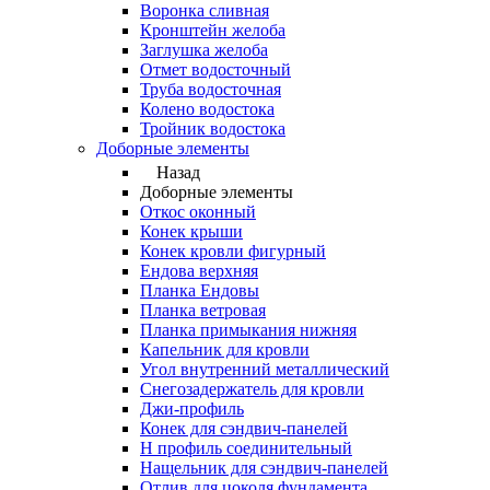
Воронка сливная
Кронштейн желоба
Заглушка желоба
Отмет водосточный
Труба водосточная
Колено водостока
Тройник водостока
Доборные элементы
Назад
Доборные элементы
Откос оконный
Конек крыши
Конек кровли фигурный
Ендова верхняя
Планка Ендовы
Планка ветровая
Планка примыкания нижняя
Капельник для кровли
Угол внутренний металлический
Снегозадержатель для кровли
Джи-профиль
Конек для сэндвич-панелей
Н профиль соединительный
Нащельник для сэндвич-панелей
Отлив для цоколя фундамента