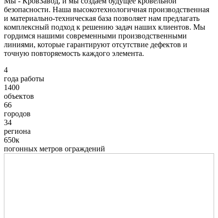
Мы - КровЗавод, и мы создаем будущее кровельной
безопасности. Наша высокотехнологичная производственная
и материально-техническая база позволяет нам предлагать
комплексный подход к решению задач наших клиентов. Мы
гордимся нашими современными производственными
линиями, которые гарантируют отсутствие дефектов и
точную повторяемость каждого элемента.
4
года работы
1400
объектов
66
городов
34
региона
650к
погонных метров ограждений