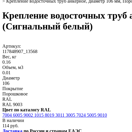
>
Крепление водосточных труб анкерное, диаметр 106 мм, По
Крепление водосточных труб 
(Сигнальный белый)
Артикул:
117848907_13568
Вес, кг
0.16
Объем, м3
0.01
Диаметр
106
Покрытие
Порошковое
RAL
RAL 9003
Цвет по каталогу RAL
7004
6005
9002
1015
8019
3011
3005
7024
5005
9010
В наличии
114 руб.
Доставка
по России и странам ЕАЭС