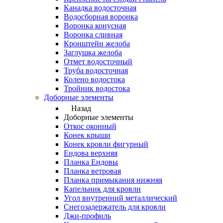
Канадка водосточная
Водосборная воронка
Воронка конусная
Воронка сливная
Кронштейн желоба
Заглушка желоба
Отмет водосточный
Труба водосточная
Колено водостока
Тройник водостока
Доборные элементы
Назад
Доборные элементы
Откос оконный
Конек крыши
Конек кровли фигурный
Ендова верхняя
Планка Ендовы
Планка ветровая
Планка примыкания нижняя
Капельник для кровли
Угол внутренний металлический
Снегозадержатель для кровли
Джи-профиль