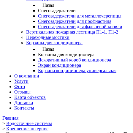
Назад
Снегозадержатели
Снегозадержатели для металлочерепицы
Снегозадержатели для профнастила
Снегозадержатели для фальцевой кровли
Вертикальная пожарная лестница П1-1, П1-2
Переходные мостики
Корзины для кондиционера
Назад
Корзины для кондиционера
Декоративный короб кондиционера
Экран кондиционера
Корзина кондиционера универсальная
О компании
Услуги
Фото
Отзывы
Карта объектов
Доставка
Контакты
Главная
>
Водосточные системы
>
Крепление анкерное