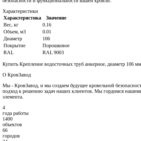
безопасности и функциональности вашей кровли.
Характеристики
Характеристика
Значение
Вес, кг
0.16
Объем, м3
0.01
Диаметр
106
Покрытие
Порошковое
RAL
RAL 9003
Купить Крепление водосточных труб анкерное, диаметр 106 мм
О КровЗавод
Мы - КровЗавод, и мы создаем будущее кровельной безопаснос
подход к решению задач наших клиентов. Мы гордимся нашим
элемента.
4
года работы
1400
объектов
66
городов