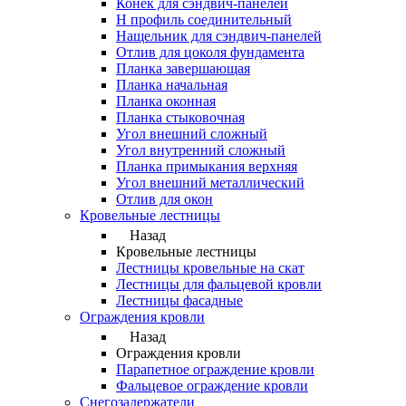
Конек для сэндвич-панелей
Н профиль соединительный
Нащельник для сэндвич-панелей
Отлив для цоколя фундамента
Планка завершающая
Планка начальная
Планка оконная
Планка стыковочная
Угол внешний сложный
Угол внутренний сложный
Планка примыкания верхняя
Угол внешний металлический
Отлив для окон
Кровельные лестницы
Назад
Кровельные лестницы
Лестницы кровельные на скат
Лестницы для фальцевой кровли
Лестницы фасадные
Ограждения кровли
Назад
Ограждения кровли
Парапетное ограждение кровли
Фальцевое ограждение кровли
Снегозадержатели