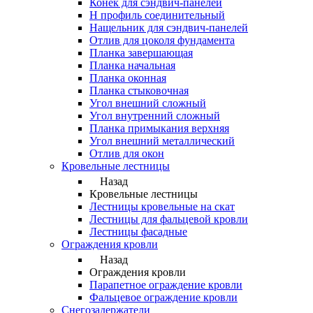
Конек для сэндвич-панелей
Н профиль соединительный
Нащельник для сэндвич-панелей
Отлив для цоколя фундамента
Планка завершающая
Планка начальная
Планка оконная
Планка стыковочная
Угол внешний сложный
Угол внутренний сложный
Планка примыкания верхняя
Угол внешний металлический
Отлив для окон
Кровельные лестницы
Назад
Кровельные лестницы
Лестницы кровельные на скат
Лестницы для фальцевой кровли
Лестницы фасадные
Ограждения кровли
Назад
Ограждения кровли
Парапетное ограждение кровли
Фальцевое ограждение кровли
Снегозадержатели