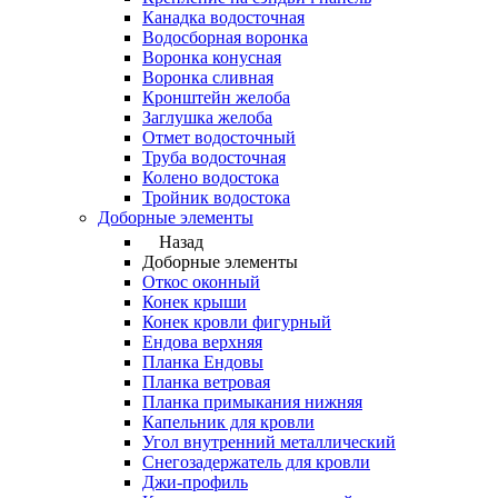
Канадка водосточная
Водосборная воронка
Воронка конусная
Воронка сливная
Кронштейн желоба
Заглушка желоба
Отмет водосточный
Труба водосточная
Колено водостока
Тройник водостока
Доборные элементы
Назад
Доборные элементы
Откос оконный
Конек крыши
Конек кровли фигурный
Ендова верхняя
Планка Ендовы
Планка ветровая
Планка примыкания нижняя
Капельник для кровли
Угол внутренний металлический
Снегозадержатель для кровли
Джи-профиль