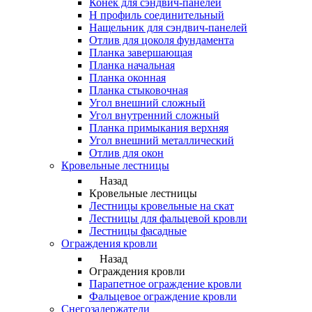
Конек для сэндвич-панелей
Н профиль соединительный
Нащельник для сэндвич-панелей
Отлив для цоколя фундамента
Планка завершающая
Планка начальная
Планка оконная
Планка стыковочная
Угол внешний сложный
Угол внутренний сложный
Планка примыкания верхняя
Угол внешний металлический
Отлив для окон
Кровельные лестницы
Назад
Кровельные лестницы
Лестницы кровельные на скат
Лестницы для фальцевой кровли
Лестницы фасадные
Ограждения кровли
Назад
Ограждения кровли
Парапетное ограждение кровли
Фальцевое ограждение кровли
Снегозадержатели