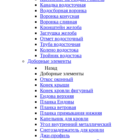
Канадка водосточная
Водосборная воронка
Воронка конусная
Воронка сливная
Кронштейн желоба
Заглушка желоба
Отмет водосточный
Труба водосточная
Колено водостока
Тройник водостока
Доборные элементы
Назад
Доборные элементы
Откос оконный
Конек крыши
Конек кровли фигурный
Ендова верхняя
Планка Ендовы
Планка ветровая
Планка примыкания нижняя
Капельник для кровли
Угол внутренний металлический
Снегозадержатель для кровли
Джи-профиль