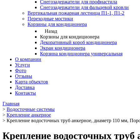
Снегозадержатели для профнастила
Снегозадержатели для фальцевой кровли
Вертикальная пожарная лестница П1-1, П1-2
Переходные мостики
Корзины для кондиционера
Назад
Корзины для кондиционера
Декоративный короб кондиционера
Экран кондиционера
Корзина кондиционера универсальная
О компании
Услуги
Фото
Отзывы
Карта объектов
Доставка
Контакты
Главная
>
Водосточные системы
>
Крепление анкерное
>
Крепление водосточных труб анкерное, диаметр 110 мм, Пор
Крепление водосточных труб 