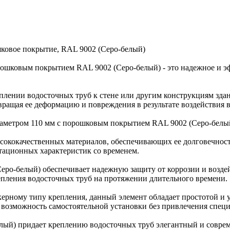
шковое покрытие, RAL 9002 (Серо-белый)
рошковым покрытием RAL 9002 (Серо-белый) - это надежное и э
плении водосточных труб к стене или другим конструкциям здан
вращая ее деформацию и повреждения в результате воздействия 
иаметром 110 мм с порошковым покрытием RAL 9002 (Серо-белы
высококачественных материалов, обеспечивающих ее долговечнос
атационных характеристик со временем.
Серо-белый) обеспечивает надежную защиту от коррозии и возд
епления водосточных труб на протяжении длительного времени.
керному типу крепления, данный элемент обладает простотой и у
 возможность самостоятельной установки без привлечения специ
елый) придает креплению водосточных труб элегантный и совре