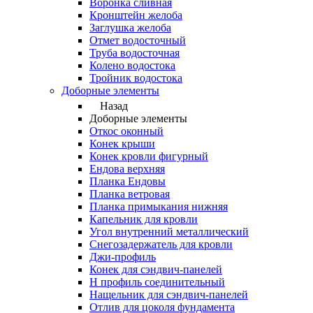
Воронка сливная
Кронштейн желоба
Заглушка желоба
Отмет водосточный
Труба водосточная
Колено водостока
Тройник водостока
Доборные элементы
Назад
Доборные элементы
Откос оконный
Конек крыши
Конек кровли фигурный
Ендова верхняя
Планка Ендовы
Планка ветровая
Планка примыкания нижняя
Капельник для кровли
Угол внутренний металлический
Снегозадержатель для кровли
Джи-профиль
Конек для сэндвич-панелей
Н профиль соединительный
Нащельник для сэндвич-панелей
Отлив для цоколя фундамента