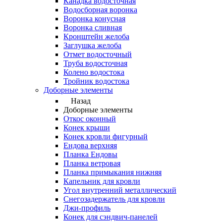
Канадка водосточная
Водосборная воронка
Воронка конусная
Воронка сливная
Кронштейн желоба
Заглушка желоба
Отмет водосточный
Труба водосточная
Колено водостока
Тройник водостока
Доборные элементы
Назад
Доборные элементы
Откос оконный
Конек крыши
Конек кровли фигурный
Ендова верхняя
Планка Ендовы
Планка ветровая
Планка примыкания нижняя
Капельник для кровли
Угол внутренний металлический
Снегозадержатель для кровли
Джи-профиль
Конек для сэндвич-панелей