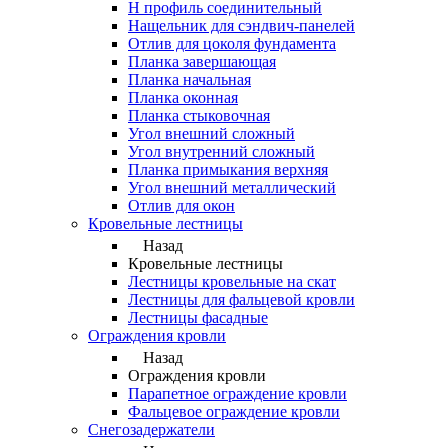
Н профиль соединительный
Нащельник для сэндвич-панелей
Отлив для цоколя фундамента
Планка завершающая
Планка начальная
Планка оконная
Планка стыковочная
Угол внешний сложный
Угол внутренний сложный
Планка примыкания верхняя
Угол внешний металлический
Отлив для окон
Кровельные лестницы
Назад
Кровельные лестницы
Лестницы кровельные на скат
Лестницы для фальцевой кровли
Лестницы фасадные
Ограждения кровли
Назад
Ограждения кровли
Парапетное ограждение кровли
Фальцевое ограждение кровли
Снегозадержатели