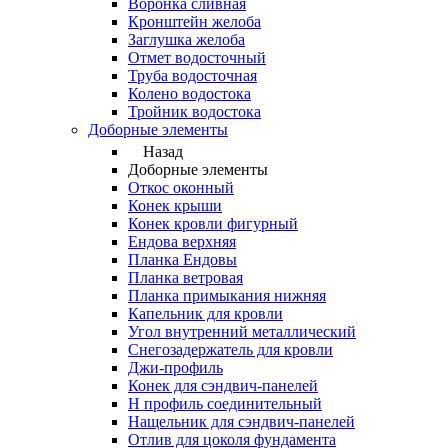
Воронка сливная
Кронштейн желоба
Заглушка желоба
Отмет водосточный
Труба водосточная
Колено водостока
Тройник водостока
Доборные элементы
Назад
Доборные элементы
Откос оконный
Конек крыши
Конек кровли фигурный
Ендова верхняя
Планка Ендовы
Планка ветровая
Планка примыкания нижняя
Капельник для кровли
Угол внутренний металлический
Снегозадержатель для кровли
Джи-профиль
Конек для сэндвич-панелей
Н профиль соединительный
Нащельник для сэндвич-панелей
Отлив для цоколя фундамента