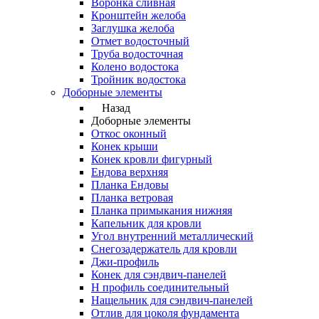
Воронка сливная
Кронштейн желоба
Заглушка желоба
Отмет водосточный
Труба водосточная
Колено водостока
Тройник водостока
Доборные элементы
Назад
Доборные элементы
Откос оконный
Конек крыши
Конек кровли фигурный
Ендова верхняя
Планка Ендовы
Планка ветровая
Планка примыкания нижняя
Капельник для кровли
Угол внутренний металлический
Снегозадержатель для кровли
Джи-профиль
Конек для сэндвич-панелей
Н профиль соединительный
Нащельник для сэндвич-панелей
Отлив для цоколя фундамента