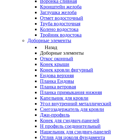
Воронка сливная
Кронштейн желоба
Заглушка желоба
Отмет водосточный
Труба водосточная
Колено водостока
Тройник водостока
Доборные элементы
Назад
Доборные элементы
Откос оконный
Конек крыши
Конек кровли фигурный
Ендова верхняя
Планка Ендовы
Планка ветровая
Планка примыкания нижняя
Капельник для кровли
Угол внутренний металлический
Снегозадержатель для кровли
Джи-профиль
Конек для сэндвич-панелей
Н профиль соединительный
Нащельник для сэндвич-панелей
Отлив для цоколя фундамента