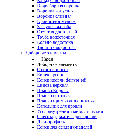
Канадка водосточная
Водосборная воронка
Воронка конусная
Воронка сливная
Кронштейн желоба
Заглушка желоба
Отмет водосточный
Труба водосточная
Колено водостока
Тройник водостока
Доборные элементы
Назад
Доборные элементы
Откос оконный
Конек крыши
Конек кровли фигурный
Ендова верхняя
Планка Ендовы
Планка ветровая
Планка примыкания нижняя
Капельник для кровли
Угол внутренний металлический
Снегозадержатель для кровли
Джи-профиль
Конек для сэндвич-панелей