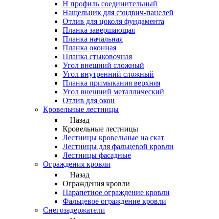
Н профиль соединительный
Нащельник для сэндвич-панелей
Отлив для цоколя фундамента
Планка завершающая
Планка начальная
Планка оконная
Планка стыковочная
Угол внешний сложный
Угол внутренний сложный
Планка примыкания верхняя
Угол внешний металлический
Отлив для окон
Кровельные лестницы
Назад
Кровельные лестницы
Лестницы кровельные на скат
Лестницы для фальцевой кровли
Лестницы фасадные
Ограждения кровли
Назад
Ограждения кровли
Парапетное ограждение кровли
Фальцевое ограждение кровли
Снегозадержатели