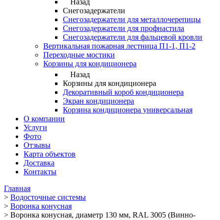
Назад
Снегозадержатели
Снегозадержатели для металлочерепицы
Снегозадержатели для профнастила
Снегозадержатели для фальцевой кровли
Вертикальная пожарная лестница П1-1, П1-2
Переходные мостики
Корзины для кондиционера
Назад
Корзины для кондиционера
Декоративный короб кондиционера
Экран кондиционера
Корзина кондиционера универсальная
О компании
Услуги
Фото
Отзывы
Карта объектов
Доставка
Контакты
Главная
>
Водосточные системы
>
Воронка конусная
>
Воронка конусная, диаметр 130 мм, RAL 3005 (Винно-