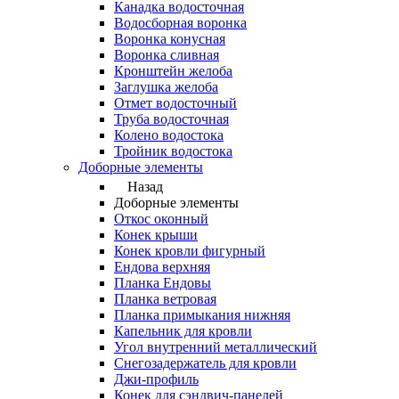
Канадка водосточная
Водосборная воронка
Воронка конусная
Воронка сливная
Кронштейн желоба
Заглушка желоба
Отмет водосточный
Труба водосточная
Колено водостока
Тройник водостока
Доборные элементы
Назад
Доборные элементы
Откос оконный
Конек крыши
Конек кровли фигурный
Ендова верхняя
Планка Ендовы
Планка ветровая
Планка примыкания нижняя
Капельник для кровли
Угол внутренний металлический
Снегозадержатель для кровли
Джи-профиль
Конек для сэндвич-панелей