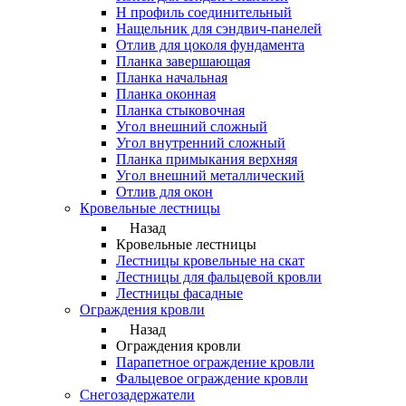
Н профиль соединительный
Нащельник для сэндвич-панелей
Отлив для цоколя фундамента
Планка завершающая
Планка начальная
Планка оконная
Планка стыковочная
Угол внешний сложный
Угол внутренний сложный
Планка примыкания верхняя
Угол внешний металлический
Отлив для окон
Кровельные лестницы
Назад
Кровельные лестницы
Лестницы кровельные на скат
Лестницы для фальцевой кровли
Лестницы фасадные
Ограждения кровли
Назад
Ограждения кровли
Парапетное ограждение кровли
Фальцевое ограждение кровли
Снегозадержатели