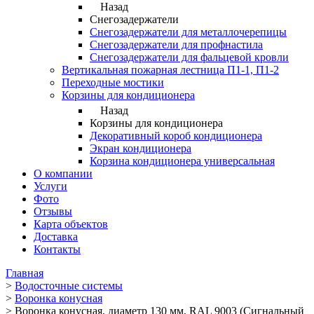
Назад
Снегозадержатели
Снегозадержатели для металлочерепицы
Снегозадержатели для профнастила
Снегозадержатели для фальцевой кровли
Вертикальная пожарная лестница П1-1, П1-2
Переходные мостики
Корзины для кондиционера
Назад
Корзины для кондиционера
Декоративный короб кондиционера
Экран кондиционера
Корзина кондиционера универсальная
О компании
Услуги
Фото
Отзывы
Карта объектов
Доставка
Контакты
Главная
>
Водосточные системы
>
Воронка конусная
>
Воронка конусная, диаметр 130 мм, RAL 9003 (Сигнальный