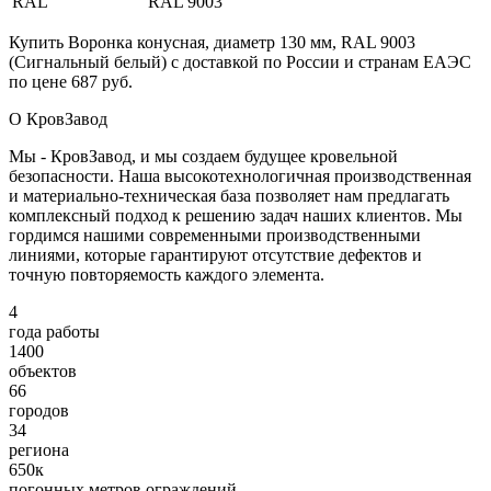
RAL
RAL 9003
Купить Воронка конусная, диаметр 130 мм, RAL 9003
(Сигнальный белый) с доставкой по России и странам ЕАЭС
по цене 687 руб.
О КровЗавод
Мы - КровЗавод, и мы создаем будущее кровельной
безопасности. Наша высокотехнологичная производственная
и материально-техническая база позволяет нам предлагать
комплексный подход к решению задач наших клиентов. Мы
гордимся нашими современными производственными
линиями, которые гарантируют отсутствие дефектов и
точную повторяемость каждого элемента.
4
года работы
1400
объектов
66
городов
34
региона
650к
погонных метров ограждений