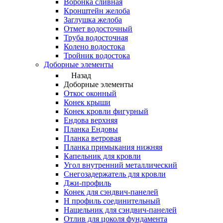
Воронка сливная
Кронштейн желоба
Заглушка желоба
Отмет водосточный
Труба водосточная
Колено водостока
Тройник водостока
Доборные элементы
Назад
Доборные элементы
Откос оконный
Конек крыши
Конек кровли фигурный
Ендова верхняя
Планка Ендовы
Планка ветровая
Планка примыкания нижняя
Капельник для кровли
Угол внутренний металлический
Снегозадержатель для кровли
Джи-профиль
Конек для сэндвич-панелей
Н профиль соединительный
Нащельник для сэндвич-панелей
Отлив для цоколя фундамента