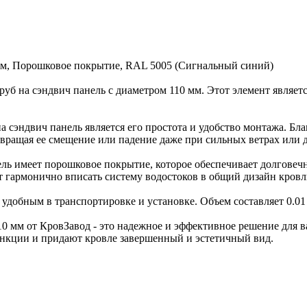
 мм, Порошковое покрытие, RAL 5005 (Сигнальный синий)
руб на сэндвич панель с диаметром 110 мм. Этот элемент являет
 сэндвич панель является его простота и удобство монтажа. Бл
вращая ее смещение или падение даже при сильных ветрах или 
ель имеет порошковое покрытие, которое обеспечивает долговеч
т гармонично вписать систему водостоков в общий дизайн кровл
 и удобным в транспортировке и установке. Объем составляет 0.0
10 мм от КровЗавод - это надежное и эффективное решение для 
нкции и придают кровле завершенный и эстетичный вид.