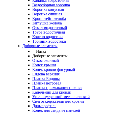
Канадка водосточная
Водосборная воронка
Воронка конусная
Воронка сливная
Кронштейн желоба
Заглушка желоба
Отмет водосточный
Труба водосточная
Колено водостока
Тройник водостока
Доборные элементы
Назад
Доборные элементы
Откос оконный
Конек крыши
Конек кровли фигурный
Ендова верхняя
Планка Ендовы
Планка ветровая
Планка примыкания нижняя
Капельник для кровли
Угол внутренний металлический
Снегозадержатель для кровли
Джи-профиль
Конек для сэндвич-панелей