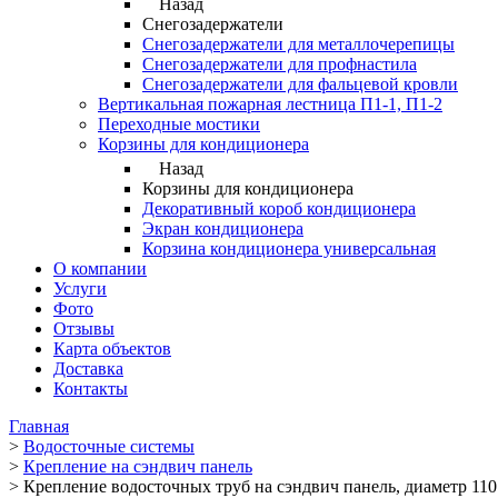
Назад
Снегозадержатели
Снегозадержатели для металлочерепицы
Снегозадержатели для профнастила
Снегозадержатели для фальцевой кровли
Вертикальная пожарная лестница П1-1, П1-2
Переходные мостики
Корзины для кондиционера
Назад
Корзины для кондиционера
Декоративный короб кондиционера
Экран кондиционера
Корзина кондиционера универсальная
О компании
Услуги
Фото
Отзывы
Карта объектов
Доставка
Контакты
Главная
>
Водосточные системы
>
Крепление на сэндвич панель
>
Крепление водосточных труб на сэндвич панель, диаметр 1