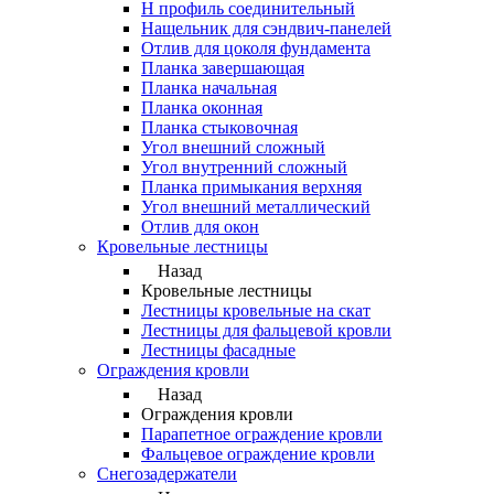
Н профиль соединительный
Нащельник для сэндвич-панелей
Отлив для цоколя фундамента
Планка завершающая
Планка начальная
Планка оконная
Планка стыковочная
Угол внешний сложный
Угол внутренний сложный
Планка примыкания верхняя
Угол внешний металлический
Отлив для окон
Кровельные лестницы
Назад
Кровельные лестницы
Лестницы кровельные на скат
Лестницы для фальцевой кровли
Лестницы фасадные
Ограждения кровли
Назад
Ограждения кровли
Парапетное ограждение кровли
Фальцевое ограждение кровли
Снегозадержатели