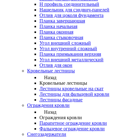
Н профиль соединительный
Нащельник для сэндвич-панелей
Отлив для цоколя фундамента
Планка завершающая
Планка начальная
Планка оконная
Планка стыковочная
Угол внешний сложный
Угол внутренний сложный
Планка примыкания верхняя
Угол внешний металлический
Отлив для окон
Кровельные лестницы
Назад
Кровельные лестницы
Лестницы кровельные на скат
Лестницы для фальцевой кровли
Лестницы фасадные
Ограждения кровли
Назад
Ограждения кровли
Парапетное ограждение кровли
Фальцевое ограждение кровли
Снегозадержатели