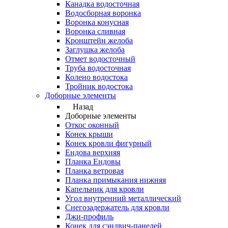
Канадка водосточная
Водосборная воронка
Воронка конусная
Воронка сливная
Кронштейн желоба
Заглушка желоба
Отмет водосточный
Труба водосточная
Колено водостока
Тройник водостока
Доборные элементы
Назад
Доборные элементы
Откос оконный
Конек крыши
Конек кровли фигурный
Ендова верхняя
Планка Ендовы
Планка ветровая
Планка примыкания нижняя
Капельник для кровли
Угол внутренний металлический
Снегозадержатель для кровли
Джи-профиль
Конек для сэндвич-панелей