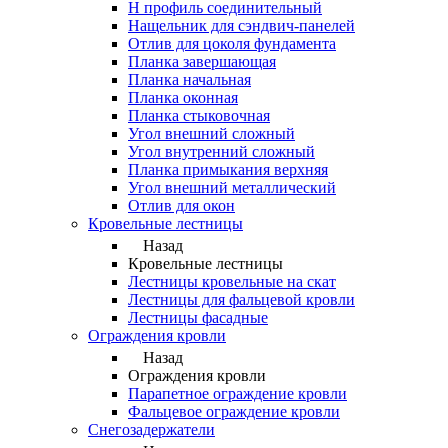
Н профиль соединительный
Нащельник для сэндвич-панелей
Отлив для цоколя фундамента
Планка завершающая
Планка начальная
Планка оконная
Планка стыковочная
Угол внешний сложный
Угол внутренний сложный
Планка примыкания верхняя
Угол внешний металлический
Отлив для окон
Кровельные лестницы
Назад
Кровельные лестницы
Лестницы кровельные на скат
Лестницы для фальцевой кровли
Лестницы фасадные
Ограждения кровли
Назад
Ограждения кровли
Парапетное ограждение кровли
Фальцевое ограждение кровли
Снегозадержатели