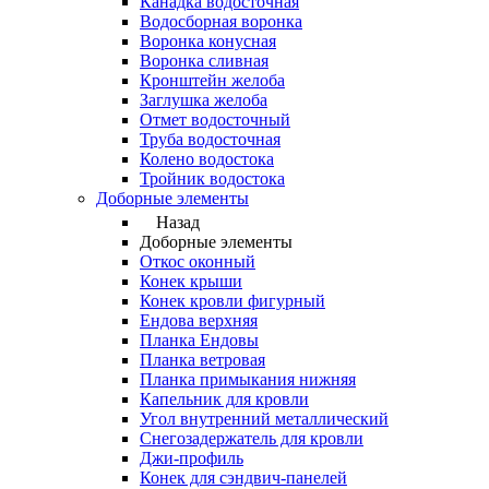
Канадка водосточная
Водосборная воронка
Воронка конусная
Воронка сливная
Кронштейн желоба
Заглушка желоба
Отмет водосточный
Труба водосточная
Колено водостока
Тройник водостока
Доборные элементы
Назад
Доборные элементы
Откос оконный
Конек крыши
Конек кровли фигурный
Ендова верхняя
Планка Ендовы
Планка ветровая
Планка примыкания нижняя
Капельник для кровли
Угол внутренний металлический
Снегозадержатель для кровли
Джи-профиль
Конек для сэндвич-панелей