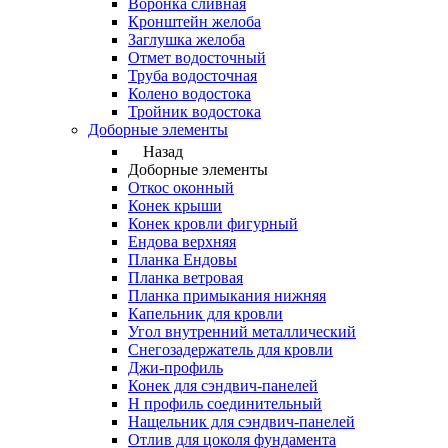
Воронка сливная
Кронштейн желоба
Заглушка желоба
Отмет водосточный
Труба водосточная
Колено водостока
Тройник водостока
Доборные элементы
Назад
Доборные элементы
Откос оконный
Конек крыши
Конек кровли фигурный
Ендова верхняя
Планка Ендовы
Планка ветровая
Планка примыкания нижняя
Капельник для кровли
Угол внутренний металлический
Снегозадержатель для кровли
Джи-профиль
Конек для сэндвич-панелей
Н профиль соединительный
Нащельник для сэндвич-панелей
Отлив для цоколя фундамента