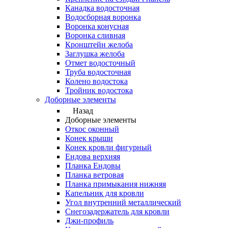
Канадка водосточная
Водосборная воронка
Воронка конусная
Воронка сливная
Кронштейн желоба
Заглушка желоба
Отмет водосточный
Труба водосточная
Колено водостока
Тройник водостока
Доборные элементы
Назад
Доборные элементы
Откос оконный
Конек крыши
Конек кровли фигурный
Ендова верхняя
Планка Ендовы
Планка ветровая
Планка примыкания нижняя
Капельник для кровли
Угол внутренний металлический
Снегозадержатель для кровли
Джи-профиль