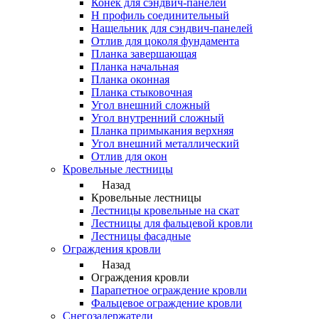
Конек для сэндвич-панелей
Н профиль соединительный
Нащельник для сэндвич-панелей
Отлив для цоколя фундамента
Планка завершающая
Планка начальная
Планка оконная
Планка стыковочная
Угол внешний сложный
Угол внутренний сложный
Планка примыкания верхняя
Угол внешний металлический
Отлив для окон
Кровельные лестницы
Назад
Кровельные лестницы
Лестницы кровельные на скат
Лестницы для фальцевой кровли
Лестницы фасадные
Ограждения кровли
Назад
Ограждения кровли
Парапетное ограждение кровли
Фальцевое ограждение кровли
Снегозадержатели