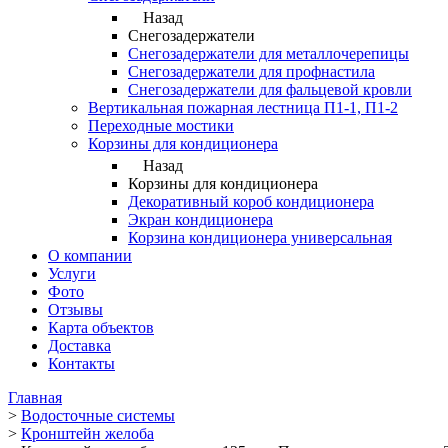
Назад
Снегозадержатели
Снегозадержатели для металлочерепицы
Снегозадержатели для профнастила
Снегозадержатели для фальцевой кровли
Вертикальная пожарная лестница П1-1, П1-2
Переходные мостики
Корзины для кондиционера
Назад
Корзины для кондиционера
Декоративный короб кондиционера
Экран кондиционера
Корзина кондиционера универсальная
О компании
Услуги
Фото
Отзывы
Карта объектов
Доставка
Контакты
Главная
>
Водосточные системы
>
Кронштейн желоба