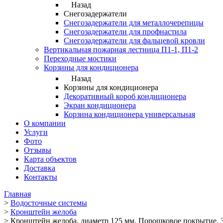
Назад
Снегозадержатели
Снегозадержатели для металлочерепицы
Снегозадержатели для профнастила
Снегозадержатели для фальцевой кровли
Вертикальная пожарная лестница П1-1, П1-2
Переходные мостики
Корзины для кондиционера
Назад
Корзины для кондиционера
Декоративный короб кондиционера
Экран кондиционера
Корзина кондиционера универсальная
О компании
Услуги
Фото
Отзывы
Карта объектов
Доставка
Контакты
Главная
>
Водосточные системы
>
Кронштейн желоба
>
Кронштейн желоба, диаметр 125 мм, Порошковое покрытие, 