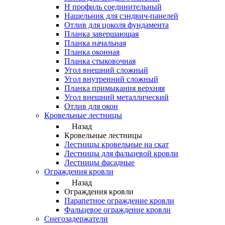
Н профиль соединительный
Нащельник для сэндвич-панелей
Отлив для цоколя фундамента
Планка завершающая
Планка начальная
Планка оконная
Планка стыковочная
Угол внешний сложный
Угол внутренний сложный
Планка примыкания верхняя
Угол внешний металлический
Отлив для окон
Кровельные лестницы
Назад
Кровельные лестницы
Лестницы кровельные на скат
Лестницы для фальцевой кровли
Лестницы фасадные
Ограждения кровли
Назад
Ограждения кровли
Парапетное ограждение кровли
Фальцевое ограждение кровли
Снегозадержатели