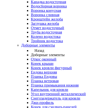
Канадка водосточная
Водосборная воронка
Воронка конусная
Воронка сливная
Кронштейн желоба
Заглушка желоба
Отмет водосточный
Труба водосточная
Колено водостока
Тройник водостока
Доборные элементы
Назад
Доборные элементы
Откос оконный
Конек крыши
Конек кровли фигурный
Ендова верхняя
Планка Ендовы
Планка ветровая
Планка примыкания нижняя
Капельник для кровли
Угол внутренний металлический
Снегозадержатель для кровли
Джи-профиль
Конек для сэндвич-панелей