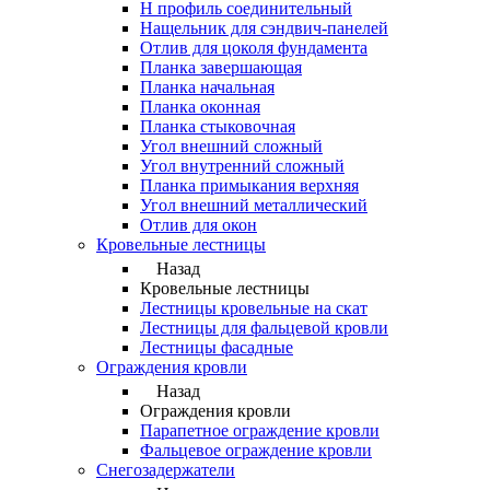
Н профиль соединительный
Нащельник для сэндвич-панелей
Отлив для цоколя фундамента
Планка завершающая
Планка начальная
Планка оконная
Планка стыковочная
Угол внешний сложный
Угол внутренний сложный
Планка примыкания верхняя
Угол внешний металлический
Отлив для окон
Кровельные лестницы
Назад
Кровельные лестницы
Лестницы кровельные на скат
Лестницы для фальцевой кровли
Лестницы фасадные
Ограждения кровли
Назад
Ограждения кровли
Парапетное ограждение кровли
Фальцевое ограждение кровли
Снегозадержатели