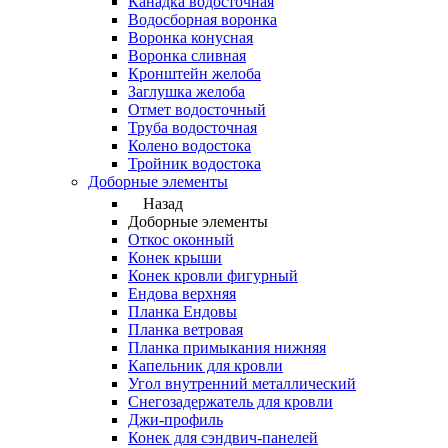
Канадка водосточная
Водосборная воронка
Воронка конусная
Воронка сливная
Кронштейн желоба
Заглушка желоба
Отмет водосточный
Труба водосточная
Колено водостока
Тройник водостока
Доборные элементы
Назад
Доборные элементы
Откос оконный
Конек крыши
Конек кровли фигурный
Ендова верхняя
Планка Ендовы
Планка ветровая
Планка примыкания нижняя
Капельник для кровли
Угол внутренний металлический
Снегозадержатель для кровли
Джи-профиль
Конек для сэндвич-панелей