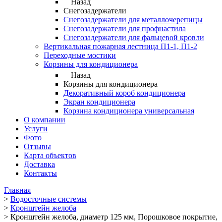
Назад
Снегозадержатели
Снегозадержатели для металлочерепицы
Снегозадержатели для профнастила
Снегозадержатели для фальцевой кровли
Вертикальная пожарная лестница П1-1, П1-2
Переходные мостики
Корзины для кондиционера
Назад
Корзины для кондиционера
Декоративный короб кондиционера
Экран кондиционера
Корзина кондиционера универсальная
О компании
Услуги
Фото
Отзывы
Карта объектов
Доставка
Контакты
Главная
>
Водосточные системы
>
Кронштейн желоба
>
Кронштейн желоба, диаметр 125 мм, Порошковое покрытие,