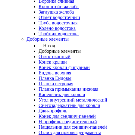
Воронка сливная
Кронштейн желоба
Заглушка желоба
Отмет водосточный
Труба водосточная
Колено водостока
Тройник водостока
Доборные элементы
Назад
Доборные элементы
Откос оконный
Конек крыши
Конек кровли фигурный
Ендова верхняя
Планка Ендовы
Планка ветровая
Планка примыкания нижняя
Капельник для кровли
Угол внутренний металлический
Снегозадержатель для кровли
Джи-профиль
Конек для сэндвич-панелей
Н профиль соединительный
Нащельник для сэндвич-панелей
Отлив для цоколя фундамента