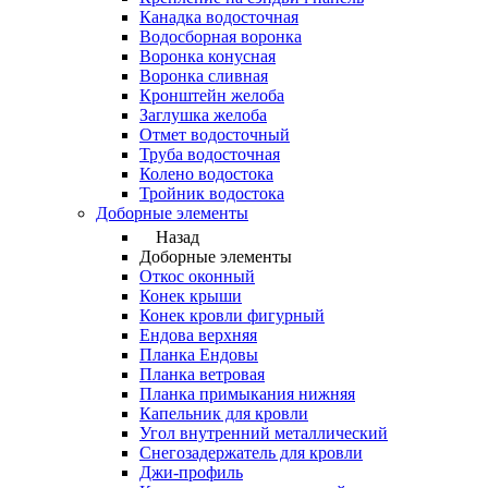
Канадка водосточная
Водосборная воронка
Воронка конусная
Воронка сливная
Кронштейн желоба
Заглушка желоба
Отмет водосточный
Труба водосточная
Колено водостока
Тройник водостока
Доборные элементы
Назад
Доборные элементы
Откос оконный
Конек крыши
Конек кровли фигурный
Ендова верхняя
Планка Ендовы
Планка ветровая
Планка примыкания нижняя
Капельник для кровли
Угол внутренний металлический
Снегозадержатель для кровли
Джи-профиль