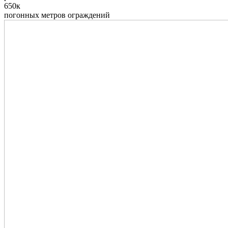
650к
погонных метров ограждений