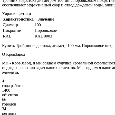
Тройник водостока диаметром 100 мм с порошковым покрытием
обеспечивает эффективный сбор и отвод дождевой воды, защи
Характеристики
Характеристика
Значение
Диаметр
100
Покрытие
Порошковое
RAL
RAL 9003
Купить Тройник водостока, диаметр 100 мм, Порошковое покры
О КровЗавод
Мы - КровЗавод, и мы создаем будущее кровельной безопаснос
подход к решению задач наших клиентов. Мы гордимся нашим
элемента.
4
года работы
1400
объектов
66
городов
34
региона