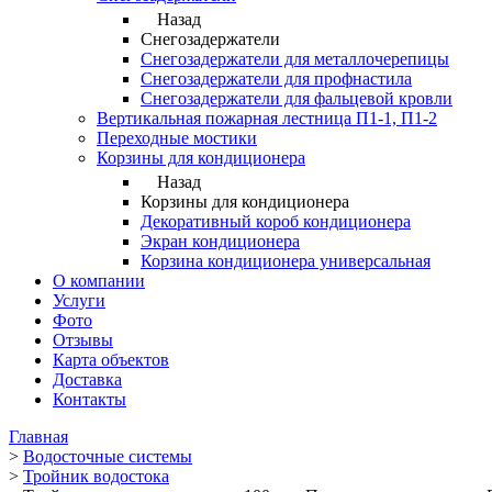
Назад
Снегозадержатели
Снегозадержатели для металлочерепицы
Снегозадержатели для профнастила
Снегозадержатели для фальцевой кровли
Вертикальная пожарная лестница П1-1, П1-2
Переходные мостики
Корзины для кондиционера
Назад
Корзины для кондиционера
Декоративный короб кондиционера
Экран кондиционера
Корзина кондиционера универсальная
О компании
Услуги
Фото
Отзывы
Карта объектов
Доставка
Контакты
Главная
>
Водосточные системы
>
Тройник водостока