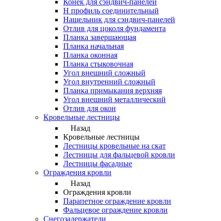
Конек для сэндвич-панелей
Н профиль соединительный
Нащельник для сэндвич-панелей
Отлив для цоколя фундамента
Планка завершающая
Планка начальная
Планка оконная
Планка стыковочная
Угол внешний сложный
Угол внутренний сложный
Планка примыкания верхняя
Угол внешний металлический
Отлив для окон
Кровельные лестницы
Назад
Кровельные лестницы
Лестницы кровельные на скат
Лестницы для фальцевой кровли
Лестницы фасадные
Ограждения кровли
Назад
Ограждения кровли
Парапетное ограждение кровли
Фальцевое ограждение кровли
Снегозадержатели