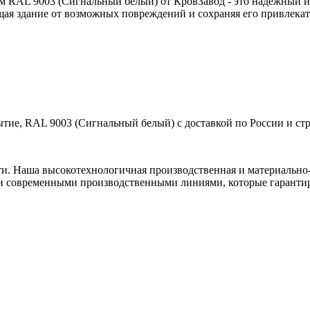
 RAL 9003 (Сигнальный белый) от КровЗавод - это надежный и
щая здание от возможных повреждений и сохраняя его привлека
тие, RAL 9003 (Сигнальный белый) с доставкой по России и ст
ти. Наша высокотехнологичная производственная и материально-
и современными производственными линиями, которые гарантир