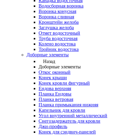
Канадка водосточная
Водосборная воронка
Воронка конусная
Воронка сливная
Кронштейн желоба
Заглушка желоба
Отмет водосточный
Труба водосточная
Колено водостока
Тройник водостока
Доборные элементы
Назад
Доборные элементы
Откос оконный
Конек крыши
Конек кровли фигурный
Ендова верхняя
Планка Ендовы
Планка ветровая
Планка примыкания нижняя
Капельник для кровли
Угол внутренний металлический
Снегозадержатель для кровли
Джи-профиль
Конек для сэндвич-панелей