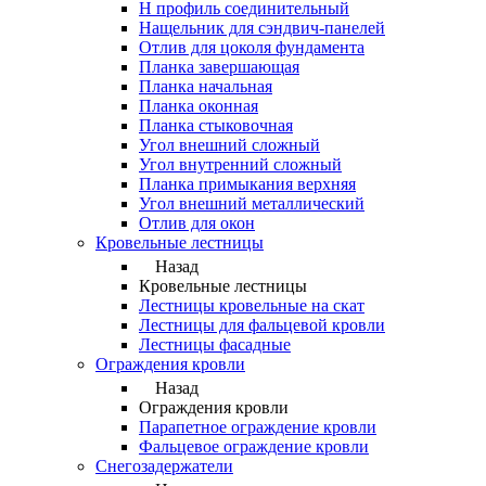
Н профиль соединительный
Нащельник для сэндвич-панелей
Отлив для цоколя фундамента
Планка завершающая
Планка начальная
Планка оконная
Планка стыковочная
Угол внешний сложный
Угол внутренний сложный
Планка примыкания верхняя
Угол внешний металлический
Отлив для окон
Кровельные лестницы
Назад
Кровельные лестницы
Лестницы кровельные на скат
Лестницы для фальцевой кровли
Лестницы фасадные
Ограждения кровли
Назад
Ограждения кровли
Парапетное ограждение кровли
Фальцевое ограждение кровли
Снегозадержатели