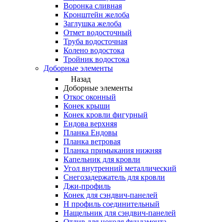
Воронка сливная
Кронштейн желоба
Заглушка желоба
Отмет водосточный
Труба водосточная
Колено водостока
Тройник водостока
Доборные элементы
Назад
Доборные элементы
Откос оконный
Конек крыши
Конек кровли фигурный
Ендова верхняя
Планка Ендовы
Планка ветровая
Планка примыкания нижняя
Капельник для кровли
Угол внутренний металлический
Снегозадержатель для кровли
Джи-профиль
Конек для сэндвич-панелей
Н профиль соединительный
Нащельник для сэндвич-панелей
Отлив для цоколя фундамента