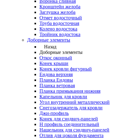
Воронка сливная
Кронштейн желоба
Заглушка желоба
Отмет водосточный
Труба водосточная
Колено водостока
Тройник водостока
Доборные элементы
Назад
Доборные элементы
Откос оконный
Конек крыши
Конек кровли фигурный
Ендова верхняя
Планка Ендовы
Планка ветровая
Планка примыкания нижняя
Капельник для кровли
Угол внутренний металлический
Снегозадержатель для кровли
Джи-профиль
Конек для сэндвич-панелей
Н профиль соединительный
Нащельник для сэндвич-панелей
Отлив для цоколя фундамента