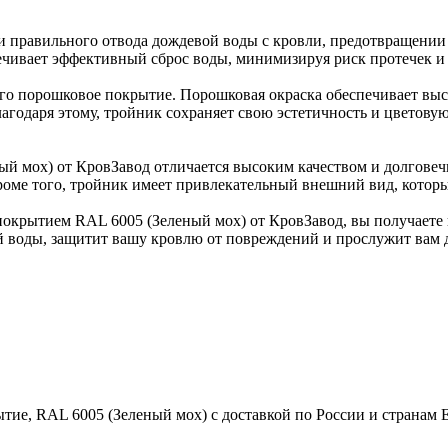
и правильного отвода дождевой воды с кровли, предотвращении 
ечивает эффективный сброс воды, минимизируя риск протечек и
его порошковое покрытие. Порошковая окраска обеспечивает вы
агодаря этому, тройник сохраняет свою эстетичность и цветов
 мох) от КровЗавод отличается высоким качеством и долговечн
Кроме того, тройник имеет привлекательный внешний вид, которы
окрытием RAL 6005 (Зеленый мох) от КровЗавод, вы получаете
й воды, защитит вашу кровлю от повреждений и прослужит вам 
тие, RAL 6005 (Зеленый мох) с доставкой по России и странам 