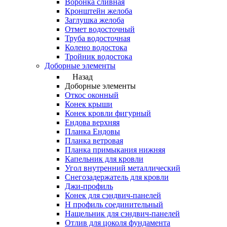
Воронка сливная
Кронштейн желоба
Заглушка желоба
Отмет водосточный
Труба водосточная
Колено водостока
Тройник водостока
Доборные элементы
Назад
Доборные элементы
Откос оконный
Конек крыши
Конек кровли фигурный
Ендова верхняя
Планка Ендовы
Планка ветровая
Планка примыкания нижняя
Капельник для кровли
Угол внутренний металлический
Снегозадержатель для кровли
Джи-профиль
Конек для сэндвич-панелей
Н профиль соединительный
Нащельник для сэндвич-панелей
Отлив для цоколя фундамента