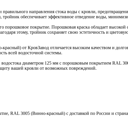
ии правильного направления стока воды с кровли, предотвраще
, тройник обеспечивает эффективное отведение воды, минимизир
его порошковое покрытие. Порошковая краска обладает высокой 
агодаря этому, тройник сохраняет свою эстетичность и цветов
красный) от КровЗавод отличается высоким качеством и долгов
ость всей водосточной системы.
ик водостока диаметром 125 мм с порошковым покрытием RAL 30
защиту вашей кровли от возможных повреждений.
тие, RAL 3005 (Винно-красный) с доставкой по России и страна