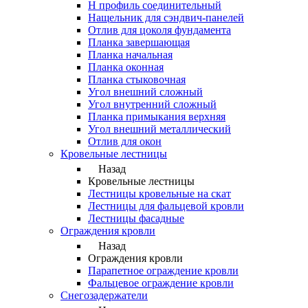
Н профиль соединительный
Нащельник для сэндвич-панелей
Отлив для цоколя фундамента
Планка завершающая
Планка начальная
Планка оконная
Планка стыковочная
Угол внешний сложный
Угол внутренний сложный
Планка примыкания верхняя
Угол внешний металлический
Отлив для окон
Кровельные лестницы
Назад
Кровельные лестницы
Лестницы кровельные на скат
Лестницы для фальцевой кровли
Лестницы фасадные
Ограждения кровли
Назад
Ограждения кровли
Парапетное ограждение кровли
Фальцевое ограждение кровли
Снегозадержатели