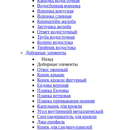
Канадка водосточная
Водосборная воронка
Воронка конусная
Воронка сливная
Кронштейн желоба
Заглушка желоба
Отмет водосточный
Труба водосточная
Колено водостока
Тройник водостока
Доборные элементы
Назад
Доборные элементы
Откос оконный
Конек крыши
Конек кровли фигурный
Ендова верхняя
Планка Ендовы
Планка ветровая
Планка примыкания нижняя
Капельник для кровли
Угол внутренний металлический
Снегозадержатель для кровли
Джи-профиль
Конек для сэндвич-панелей