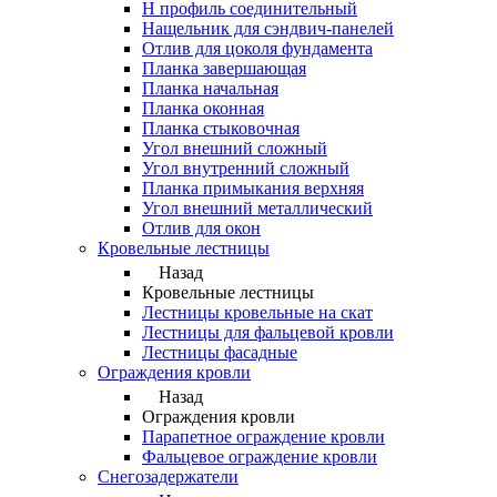
Н профиль соединительный
Нащельник для сэндвич-панелей
Отлив для цоколя фундамента
Планка завершающая
Планка начальная
Планка оконная
Планка стыковочная
Угол внешний сложный
Угол внутренний сложный
Планка примыкания верхняя
Угол внешний металлический
Отлив для окон
Кровельные лестницы
Назад
Кровельные лестницы
Лестницы кровельные на скат
Лестницы для фальцевой кровли
Лестницы фасадные
Ограждения кровли
Назад
Ограждения кровли
Парапетное ограждение кровли
Фальцевое ограждение кровли
Снегозадержатели