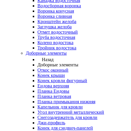
Канадка водосточная
Водосборная воронка
Воронка конусная
Воронка сливная
Кронштейн желоба
Заглушка желоба
Отмет водосточный
Труба водосточная
Колено водостока
Тройник водостока
Доборные элементы
Назад
Доборные элементы
Откос оконный
Конек крыши
Конек кровли фигурный
Ендова верхняя
Планка Ендовы
Планка ветровая
Планка примыкания нижняя
Капельник для кровли
Угол внутренний металлический
Снегозадержатель для кровли
Джи-профиль
Конек для сэндвич-панелей