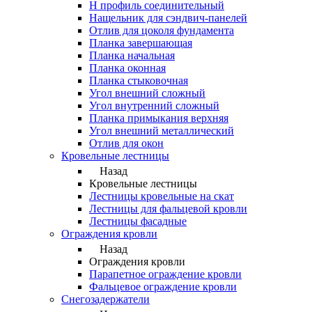
Н профиль соединительный
Нащельник для сэндвич-панелей
Отлив для цоколя фундамента
Планка завершающая
Планка начальная
Планка оконная
Планка стыковочная
Угол внешний сложный
Угол внутренний сложный
Планка примыкания верхняя
Угол внешний металлический
Отлив для окон
Кровельные лестницы
Назад
Кровельные лестницы
Лестницы кровельные на скат
Лестницы для фальцевой кровли
Лестницы фасадные
Ограждения кровли
Назад
Ограждения кровли
Парапетное ограждение кровли
Фальцевое ограждение кровли
Снегозадержатели