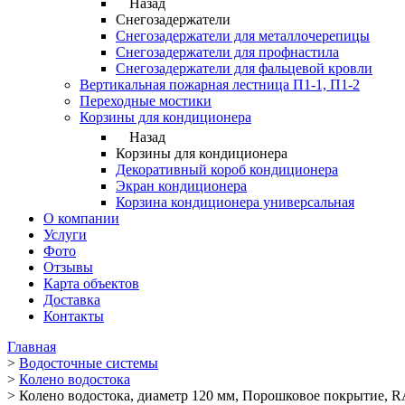
Назад
Снегозадержатели
Снегозадержатели для металлочерепицы
Снегозадержатели для профнастила
Снегозадержатели для фальцевой кровли
Вертикальная пожарная лестница П1-1, П1-2
Переходные мостики
Корзины для кондиционера
Назад
Корзины для кондиционера
Декоративный короб кондиционера
Экран кондиционера
Корзина кондиционера универсальная
О компании
Услуги
Фото
Отзывы
Карта объектов
Доставка
Контакты
Главная
>
Водосточные системы
>
Колено водостока
>
Колено водостока, диаметр 120 мм, Порошковое покрытие, RA