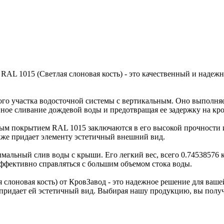
RAL 1015 (Светлая слоновая кость) - это качественный и наде
ого участка водосточной системы с вертикальным. Оно выполняе
ное сливание дождевой воды и предотвращая ее задержку на кро
ым покрытием RAL 1015 заключаются в его высокой прочности 
акже придает элементу эстетичный внешний вид.
имальный слив воды с крыши. Его легкий вес, всего 0.74538576 
 эффективно справляться с большим объемом стока воды.
слоновая кость) от КровЗавод - это надежное решение для ваш
ридает ей эстетичный вид. Выбирая нашу продукцию, вы получа