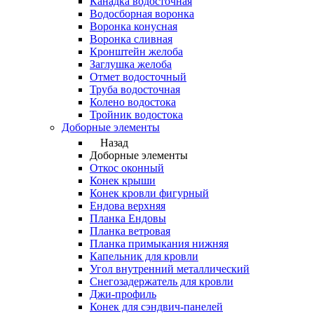
Канадка водосточная
Водосборная воронка
Воронка конусная
Воронка сливная
Кронштейн желоба
Заглушка желоба
Отмет водосточный
Труба водосточная
Колено водостока
Тройник водостока
Доборные элементы
Назад
Доборные элементы
Откос оконный
Конек крыши
Конек кровли фигурный
Ендова верхняя
Планка Ендовы
Планка ветровая
Планка примыкания нижняя
Капельник для кровли
Угол внутренний металлический
Снегозадержатель для кровли
Джи-профиль
Конек для сэндвич-панелей