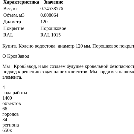
Характеристика
Значение
Вес, кг
0.74538576
Объем, м3
0.008064
Диаметр
120
Покрытие
Порошковое
RAL
RAL 1015
Купить Колено водостока, диаметр 120 мм, Порошковое покрыти
О КровЗавод
Мы - КровЗавод, и мы создаем будущее кровельной безопаснос
подход к решению задач наших клиентов. Мы гордимся нашим
элемента.
4
года работы
1400
объектов
66
городов
34
региона
650к