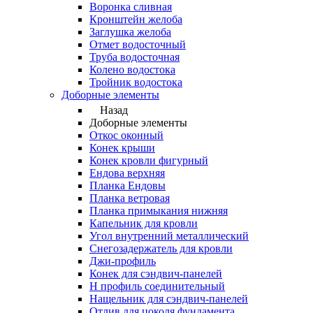
Воронка сливная
Кронштейн желоба
Заглушка желоба
Отмет водосточный
Труба водосточная
Колено водостока
Тройник водостока
Доборные элементы
Назад
Доборные элементы
Откос оконный
Конек крыши
Конек кровли фигурный
Ендова верхняя
Планка Ендовы
Планка ветровая
Планка примыкания нижняя
Капельник для кровли
Угол внутренний металлический
Снегозадержатель для кровли
Джи-профиль
Конек для сэндвич-панелей
Н профиль соединительный
Нащельник для сэндвич-панелей
Отлив для цоколя фундамента