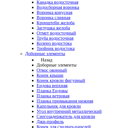
Канадка водосточная
Водосборная воронка
Воронка конусная
Воронка сливная
Кронштейн желоба
Заглушка желоба
Отмет водосточный
Труба водосточная
Колено водостока
Тройник водостока
Доборные элементы
Назад
Доборные элементы
Откос оконный
Конек крыши
Конек кровли фигурный
Ендова верхняя
Планка Ендовы
Планка ветровая
Планка примыкания нижняя
Капельник для кровли
Угол внутренний металлический
Снегозадержатель для кровли
Джи-профиль
Конек для сэндвич-панелей