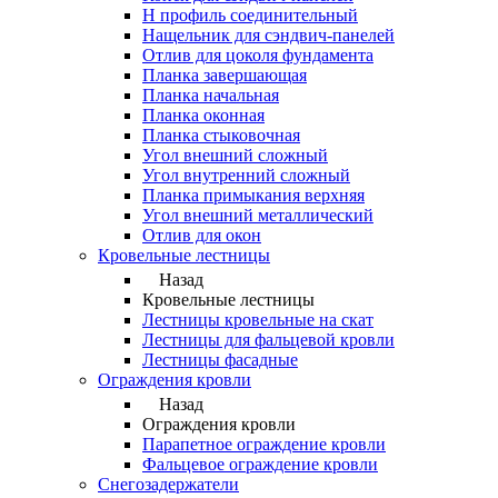
Н профиль соединительный
Нащельник для сэндвич-панелей
Отлив для цоколя фундамента
Планка завершающая
Планка начальная
Планка оконная
Планка стыковочная
Угол внешний сложный
Угол внутренний сложный
Планка примыкания верхняя
Угол внешний металлический
Отлив для окон
Кровельные лестницы
Назад
Кровельные лестницы
Лестницы кровельные на скат
Лестницы для фальцевой кровли
Лестницы фасадные
Ограждения кровли
Назад
Ограждения кровли
Парапетное ограждение кровли
Фальцевое ограждение кровли
Снегозадержатели