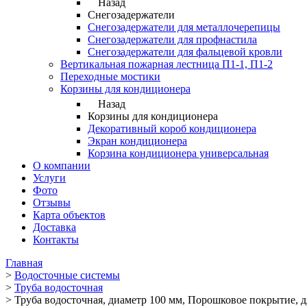
Назад
Снегозадержатели
Снегозадержатели для металлочерепицы
Снегозадержатели для профнастила
Снегозадержатели для фальцевой кровли
Вертикальная пожарная лестница П1-1, П1-2
Переходные мостики
Корзины для кондиционера
Назад
Корзины для кондиционера
Декоративный короб кондиционера
Экран кондиционера
Корзина кондиционера универсальная
О компании
Услуги
Фото
Отзывы
Карта объектов
Доставка
Контакты
Главная
>
Водосточные системы
>
Труба водосточная
>
Труба водосточная, диаметр 100 мм, Порошковое покрытие, д