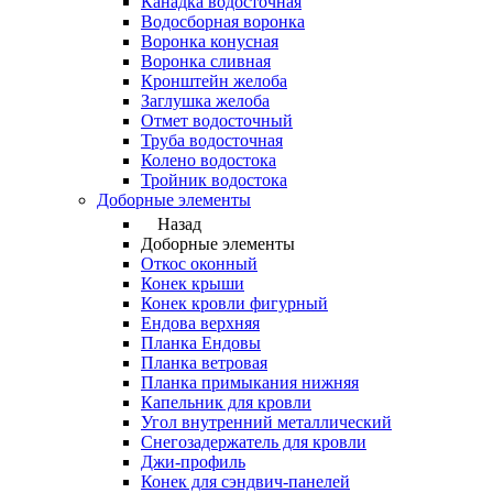
Канадка водосточная
Водосборная воронка
Воронка конусная
Воронка сливная
Кронштейн желоба
Заглушка желоба
Отмет водосточный
Труба водосточная
Колено водостока
Тройник водостока
Доборные элементы
Назад
Доборные элементы
Откос оконный
Конек крыши
Конек кровли фигурный
Ендова верхняя
Планка Ендовы
Планка ветровая
Планка примыкания нижняя
Капельник для кровли
Угол внутренний металлический
Снегозадержатель для кровли
Джи-профиль
Конек для сэндвич-панелей