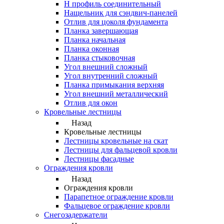
Н профиль соединительный
Нащельник для сэндвич-панелей
Отлив для цоколя фундамента
Планка завершающая
Планка начальная
Планка оконная
Планка стыковочная
Угол внешний сложный
Угол внутренний сложный
Планка примыкания верхняя
Угол внешний металлический
Отлив для окон
Кровельные лестницы
Назад
Кровельные лестницы
Лестницы кровельные на скат
Лестницы для фальцевой кровли
Лестницы фасадные
Ограждения кровли
Назад
Ограждения кровли
Парапетное ограждение кровли
Фальцевое ограждение кровли
Снегозадержатели