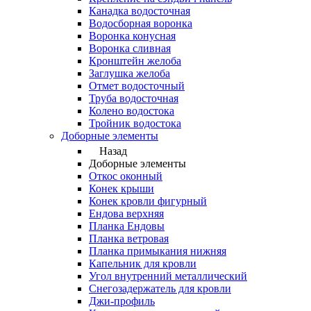
Канадка водосточная
Водосборная воронка
Воронка конусная
Воронка сливная
Кронштейн желоба
Заглушка желоба
Отмет водосточный
Труба водосточная
Колено водостока
Тройник водостока
Доборные элементы
Назад
Доборные элементы
Откос оконный
Конек крыши
Конек кровли фигурный
Ендова верхняя
Планка Ендовы
Планка ветровая
Планка примыкания нижняя
Капельник для кровли
Угол внутренний металлический
Снегозадержатель для кровли
Джи-профиль