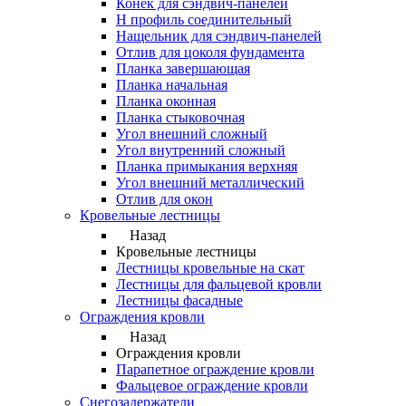
Конек для сэндвич-панелей
Н профиль соединительный
Нащельник для сэндвич-панелей
Отлив для цоколя фундамента
Планка завершающая
Планка начальная
Планка оконная
Планка стыковочная
Угол внешний сложный
Угол внутренний сложный
Планка примыкания верхняя
Угол внешний металлический
Отлив для окон
Кровельные лестницы
Назад
Кровельные лестницы
Лестницы кровельные на скат
Лестницы для фальцевой кровли
Лестницы фасадные
Ограждения кровли
Назад
Ограждения кровли
Парапетное ограждение кровли
Фальцевое ограждение кровли
Снегозадержатели