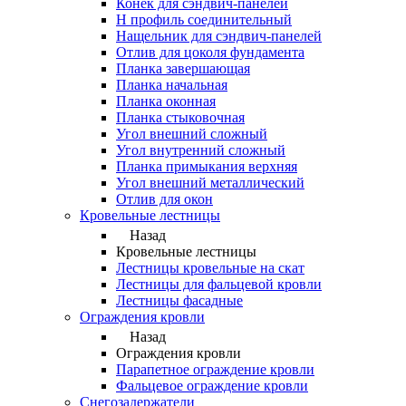
Конек для сэндвич-панелей
Н профиль соединительный
Нащельник для сэндвич-панелей
Отлив для цоколя фундамента
Планка завершающая
Планка начальная
Планка оконная
Планка стыковочная
Угол внешний сложный
Угол внутренний сложный
Планка примыкания верхняя
Угол внешний металлический
Отлив для окон
Кровельные лестницы
Назад
Кровельные лестницы
Лестницы кровельные на скат
Лестницы для фальцевой кровли
Лестницы фасадные
Ограждения кровли
Назад
Ограждения кровли
Парапетное ограждение кровли
Фальцевое ограждение кровли
Снегозадержатели