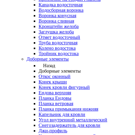
Канадка водосточная
Водосборная воронка
Воронка конусная
Воронка сливная
Кронштейн желоба
Заглушка желоба
Отмет водосточный
Труба водосточная
Колено водостока
Тройник водостока
Доборные элементы
Назад
Доборные элементы
Откос оконный
Конек крыши
Конек кровли фигурный
Ендова верхняя
Планка Ендовы
Планка ветровая
Планка примыкания нижняя
Капельник для кровли
Угол внутренний металлический
Снегозадержатель для кровли
Джи-профиль