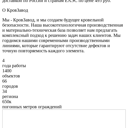
доставкой по России и странам ЕАЭС по цене 495 руб.
О КровЗавод
Мы - КровЗавод, и мы создаем будущее кровельной
безопасности. Наша высокотехнологичная производственная
и материально-техническая база позволяет нам предлагать
комплексный подход к решению задач наших клиентов. Мы
гордимся нашими современными производственными
линиями, которые гарантируют отсутствие дефектов и
точную повторяемость каждого элемента.
4
года работы
1400
объектов
66
городов
34
региона
650к
погонных метров ограждений