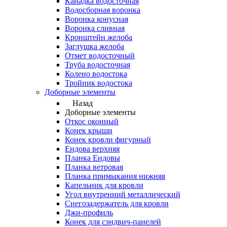
Канадка водосточная
Водосборная воронка
Воронка конусная
Воронка сливная
Кронштейн желоба
Заглушка желоба
Отмет водосточный
Труба водосточная
Колено водостока
Тройник водостока
Доборные элементы
Назад
Доборные элементы
Откос оконный
Конек крыши
Конек кровли фигурный
Ендова верхняя
Планка Ендовы
Планка ветровая
Планка примыкания нижняя
Капельник для кровли
Угол внутренний металлический
Снегозадержатель для кровли
Джи-профиль
Конек для сэндвич-панелей