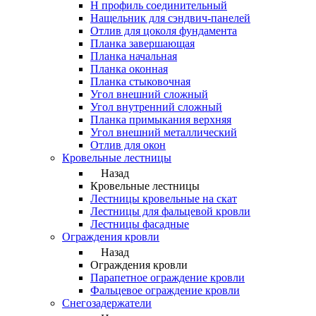
Н профиль соединительный
Нащельник для сэндвич-панелей
Отлив для цоколя фундамента
Планка завершающая
Планка начальная
Планка оконная
Планка стыковочная
Угол внешний сложный
Угол внутренний сложный
Планка примыкания верхняя
Угол внешний металлический
Отлив для окон
Кровельные лестницы
Назад
Кровельные лестницы
Лестницы кровельные на скат
Лестницы для фальцевой кровли
Лестницы фасадные
Ограждения кровли
Назад
Ограждения кровли
Парапетное ограждение кровли
Фальцевое ограждение кровли
Снегозадержатели