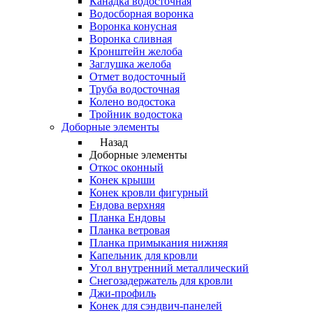
Канадка водосточная
Водосборная воронка
Воронка конусная
Воронка сливная
Кронштейн желоба
Заглушка желоба
Отмет водосточный
Труба водосточная
Колено водостока
Тройник водостока
Доборные элементы
Назад
Доборные элементы
Откос оконный
Конек крыши
Конек кровли фигурный
Ендова верхняя
Планка Ендовы
Планка ветровая
Планка примыкания нижняя
Капельник для кровли
Угол внутренний металлический
Снегозадержатель для кровли
Джи-профиль
Конек для сэндвич-панелей