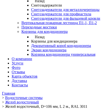
Назад
Снегозадержатели
Снегозадержатели для металлочерепицы
Снегозадержатели для профнастила
Снегозадержатели для фальцевой кровли
Вертикальная пожарная лестница П1-1, П1-2
Переходные мостики
Корзины для кондиционера
Назад
Корзины для кондиционера
Декоративный короб кондиционера
Экран кондиционера
Корзина кондиционера универсальная
О компании
Услуги
Фото
Отзывы
Карта объектов
Доставка
Контакты
Главная
>
Водосточные системы
>
Желоб водосточный
>
Желоб водосточный, D=106 мм, L 2 м., RAL 3011