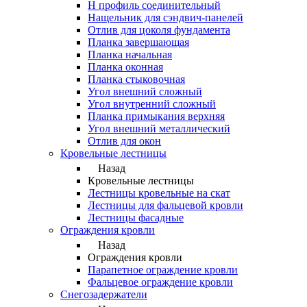
Н профиль соединительный
Нащельник для сэндвич-панелей
Отлив для цоколя фундамента
Планка завершающая
Планка начальная
Планка оконная
Планка стыковочная
Угол внешний сложный
Угол внутренний сложный
Планка примыкания верхняя
Угол внешний металлический
Отлив для окон
Кровельные лестницы
Назад
Кровельные лестницы
Лестницы кровельные на скат
Лестницы для фальцевой кровли
Лестницы фасадные
Ограждения кровли
Назад
Ограждения кровли
Парапетное ограждение кровли
Фальцевое ограждение кровли
Снегозадержатели