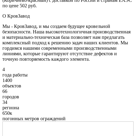
(Коричнево-красный) с доставкой по России и странам ЕАЭС
по цене 502 руб.
О КровЗавод
Мы - КровЗавод, и мы создаем будущее кровельной
безопасности. Наша высокотехнологичная производственная
и материально-техническая база позволяет нам предлагать
комплексный подход к решению задач наших клиентов. Мы
гордимся нашими современными производственными
линиями, которые гарантируют отсутствие дефектов и
точную повторяемость каждого элемента.
4
года работы
1400
объектов
66
городов
34
региона
650к
погонных метров ограждений