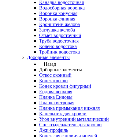
Канадка водосточная
Водосборная воронка
Воронка конусная
Воронка сливная
Кронштейн желоба
Заглушка желоба
Отмет водосточный
Труба водосточная
Колено водостока
Тройник водостока
Доборные элементы
Назад
Доборные элементы
Откос оконный
Конек крыши
Конек кровли фигурный
Ендова верхняя
Планка Ендовы
Планка ветровая
Планка примыкания нижняя
Капельник для кровли
Угол внутренний металлический
Снегозадержатель для кровли
Джи-профиль
Конек для сэндвич-панелей