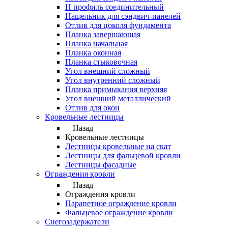
Н профиль соединительный
Нащельник для сэндвич-панелей
Отлив для цоколя фундамента
Планка завершающая
Планка начальная
Планка оконная
Планка стыковочная
Угол внешний сложный
Угол внутренний сложный
Планка примыкания верхняя
Угол внешний металлический
Отлив для окон
Кровельные лестницы
Назад
Кровельные лестницы
Лестницы кровельные на скат
Лестницы для фальцевой кровли
Лестницы фасадные
Ограждения кровли
Назад
Ограждения кровли
Парапетное ограждение кровли
Фальцевое ограждение кровли
Снегозадержатели