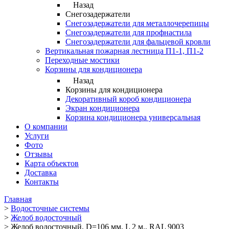
Назад
Снегозадержатели
Снегозадержатели для металлочерепицы
Снегозадержатели для профнастила
Снегозадержатели для фальцевой кровли
Вертикальная пожарная лестница П1-1, П1-2
Переходные мостики
Корзины для кондиционера
Назад
Корзины для кондиционера
Декоративный короб кондиционера
Экран кондиционера
Корзина кондиционера универсальная
О компании
Услуги
Фото
Отзывы
Карта объектов
Доставка
Контакты
Главная
>
Водосточные системы
>
Желоб водосточный
>
Желоб водосточный, D=106 мм, L 2 м., RAL 9003