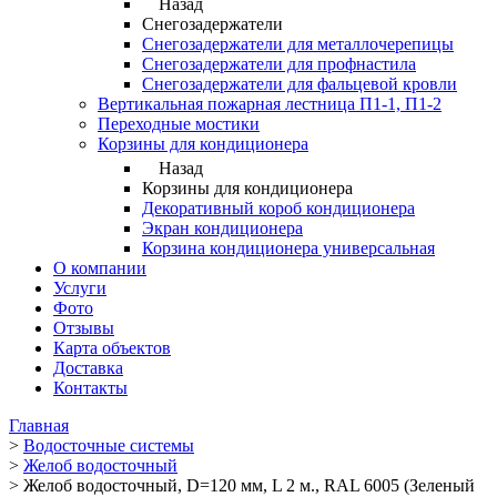
Назад
Снегозадержатели
Снегозадержатели для металлочерепицы
Снегозадержатели для профнастила
Снегозадержатели для фальцевой кровли
Вертикальная пожарная лестница П1-1, П1-2
Переходные мостики
Корзины для кондиционера
Назад
Корзины для кондиционера
Декоративный короб кондиционера
Экран кондиционера
Корзина кондиционера универсальная
О компании
Услуги
Фото
Отзывы
Карта объектов
Доставка
Контакты
Главная
>
Водосточные системы
>
Желоб водосточный
>
Желоб водосточный, D=120 мм, L 2 м., RAL 6005 (Зеленый