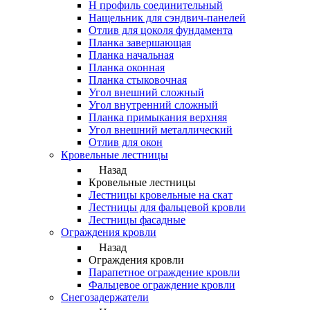
Н профиль соединительный
Нащельник для сэндвич-панелей
Отлив для цоколя фундамента
Планка завершающая
Планка начальная
Планка оконная
Планка стыковочная
Угол внешний сложный
Угол внутренний сложный
Планка примыкания верхняя
Угол внешний металлический
Отлив для окон
Кровельные лестницы
Назад
Кровельные лестницы
Лестницы кровельные на скат
Лестницы для фальцевой кровли
Лестницы фасадные
Ограждения кровли
Назад
Ограждения кровли
Парапетное ограждение кровли
Фальцевое ограждение кровли
Снегозадержатели