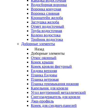
Канадка водосточная
Водосборная воронка
Воронка конусная
Воронка сливная
Кронштейн желоба
Заглушка желоба
Отмет водосточный
Труба водосточная
Колено водостока
Тройник водостока
Доборные элементы
Назад
Доборные элементы
Откос оконный
Конек крыши
Конек кровли фигурный
Ендова верхняя
Планка Ендовы
Планка ветровая
Планка примыкания нижняя
Капельник для кровли
Угол внутренний металлический
Снегозадержатель для кровли
Джи-профиль
Конек для сэндвич-панелей