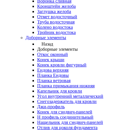
Воронка сливная
Кронштейн желоба
Заглушка желоба
Отмет водосточный
Труба водосточная
Колено водостока
Тройник водостока
Доборные элементы
Назад
Доборные элементы
Откос оконный
Конек крыши
Конек кровли фигурный
Ендова верхняя
Планка Ендовы
Планка ветровая
Планка примыкания нижняя
Капельник для кровли
Угол внутренний металлический
Снегозадержатель для кровли
Джи-профиль
Конек для сэндвич-панелей
Н профиль соединительный
Нащельник для сэндвич-панелей
Отлив для цоколя фундамента