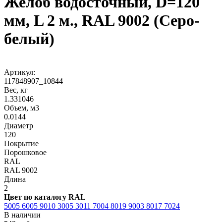
Желоб водосточный, D=120
мм, L 2 м., RAL 9002 (Серо-
белый)
Артикул:
117848907_10844
Вес, кг
1.331046
Объем, м3
0.0144
Диаметр
120
Покрытие
Порошковое
RAL
RAL 9002
Длина
2
Цвет по каталогу RAL
5005
6005
9010
3005
3011
7004
8019
9003
8017
7024
В наличии