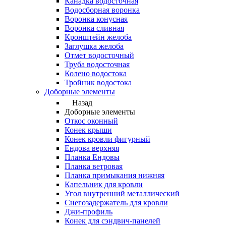
Канадка водосточная
Водосборная воронка
Воронка конусная
Воронка сливная
Кронштейн желоба
Заглушка желоба
Отмет водосточный
Труба водосточная
Колено водостока
Тройник водостока
Доборные элементы
Назад
Доборные элементы
Откос оконный
Конек крыши
Конек кровли фигурный
Ендова верхняя
Планка Ендовы
Планка ветровая
Планка примыкания нижняя
Капельник для кровли
Угол внутренний металлический
Снегозадержатель для кровли
Джи-профиль
Конек для сэндвич-панелей