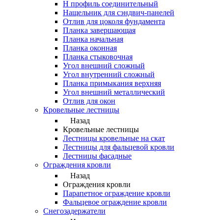
Н профиль соединительный
Нащельник для сэндвич-панелей
Отлив для цоколя фундамента
Планка завершающая
Планка начальная
Планка оконная
Планка стыковочная
Угол внешний сложный
Угол внутренний сложный
Планка примыкания верхняя
Угол внешний металлический
Отлив для окон
Кровельные лестницы
Назад
Кровельные лестницы
Лестницы кровельные на скат
Лестницы для фальцевой кровли
Лестницы фасадные
Ограждения кровли
Назад
Ограждения кровли
Парапетное ограждение кровли
Фальцевое ограждение кровли
Снегозадержатели