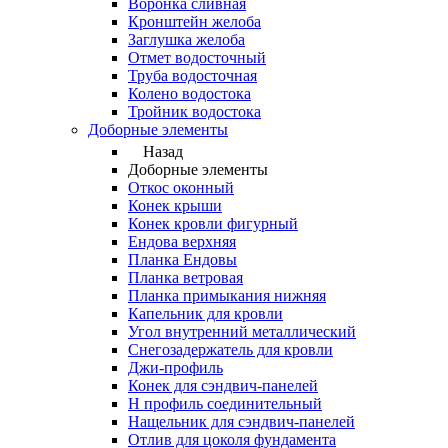
Воронка сливная
Кронштейн желоба
Заглушка желоба
Отмет водосточный
Труба водосточная
Колено водостока
Тройник водостока
Доборные элементы
Назад
Доборные элементы
Откос оконный
Конек крыши
Конек кровли фигурный
Ендова верхняя
Планка Ендовы
Планка ветровая
Планка примыкания нижняя
Капельник для кровли
Угол внутренний металлический
Снегозадержатель для кровли
Джи-профиль
Конек для сэндвич-панелей
Н профиль соединительный
Нащельник для сэндвич-панелей
Отлив для цоколя фундамента