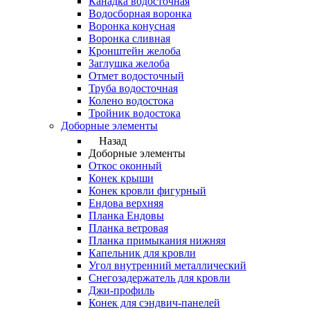
Канадка водосточная
Водосборная воронка
Воронка конусная
Воронка сливная
Кронштейн желоба
Заглушка желоба
Отмет водосточный
Труба водосточная
Колено водостока
Тройник водостока
Доборные элементы
Назад
Доборные элементы
Откос оконный
Конек крыши
Конек кровли фигурный
Ендова верхняя
Планка Ендовы
Планка ветровая
Планка примыкания нижняя
Капельник для кровли
Угол внутренний металлический
Снегозадержатель для кровли
Джи-профиль
Конек для сэндвич-панелей