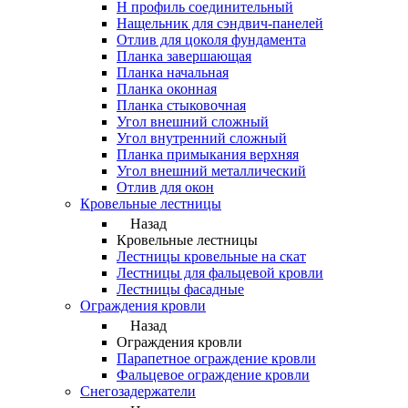
Н профиль соединительный
Нащельник для сэндвич-панелей
Отлив для цоколя фундамента
Планка завершающая
Планка начальная
Планка оконная
Планка стыковочная
Угол внешний сложный
Угол внутренний сложный
Планка примыкания верхняя
Угол внешний металлический
Отлив для окон
Кровельные лестницы
Назад
Кровельные лестницы
Лестницы кровельные на скат
Лестницы для фальцевой кровли
Лестницы фасадные
Ограждения кровли
Назад
Ограждения кровли
Парапетное ограждение кровли
Фальцевое ограждение кровли
Снегозадержатели