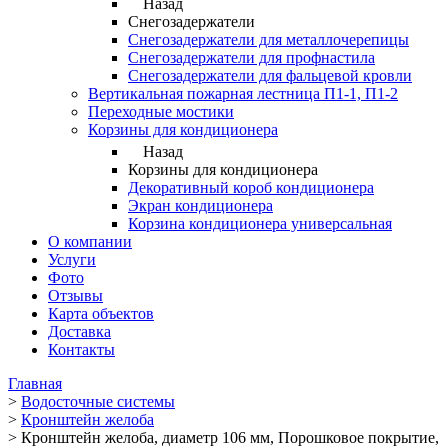
Назад
Снегозадержатели
Снегозадержатели для металлочерепицы
Снегозадержатели для профнастила
Снегозадержатели для фальцевой кровли
Вертикальная пожарная лестница П1-1, П1-2
Переходные мостики
Корзины для кондиционера
Назад
Корзины для кондиционера
Декоративный короб кондиционера
Экран кондиционера
Корзина кондиционера универсальная
О компании
Услуги
Фото
Отзывы
Карта объектов
Доставка
Контакты
Главная
>
Водосточные системы
>
Кронштейн желоба
>
Кронштейн желоба, диаметр 106 мм, Порошковое покрытие,